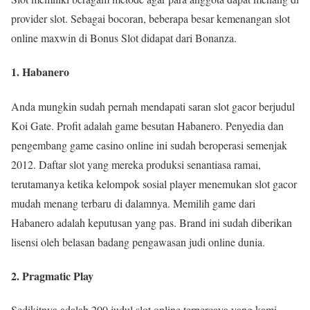
provider slot. Sebagai bocoran, beberapa besar kemenangan slot
online maxwin di Bonus Slot didapat dari Bonanza.
1. Habanero
Anda mungkin sudah pernah mendapati saran slot gacor berjudul
Koi Gate. Profit adalah game besutan Habanero. Penyedia dan
pengembang game casino online ini sudah beroperasi semenjak
2012. Daftar slot yang mereka produksi senantiasa ramai,
terutamanya ketika kelompok sosial player menemukan slot gacor
mudah menang terbaru di dalamnya. Memilih game dari
Habanero adalah keputusan yang pas. Brand ini sudah diberikan
lisensi oleh belasan badang pengawasan judi online dunia.
2. Pragmatic Play
Sedikitnya adalah 200 judul slot online terpercaya yang kami