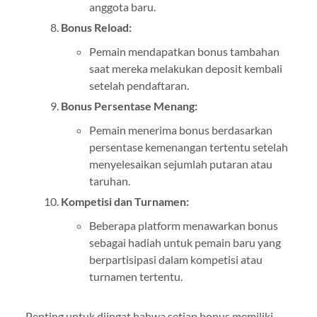
anggota baru.
Bonus Reload:
Pemain mendapatkan bonus tambahan
saat mereka melakukan deposit kembali
setelah pendaftaran.
Bonus Persentase Menang:
Pemain menerima bonus berdasarkan
persentase kemenangan tertentu setelah
menyelesaikan sejumlah putaran atau
taruhan.
Kompetisi dan Turnamen:
Beberapa platform menawarkan bonus
sebagai hadiah untuk pemain baru yang
berpartisipasi dalam kompetisi atau
turnamen tertentu.
Penting untuk diingat bahwa setiap bonus memiliki