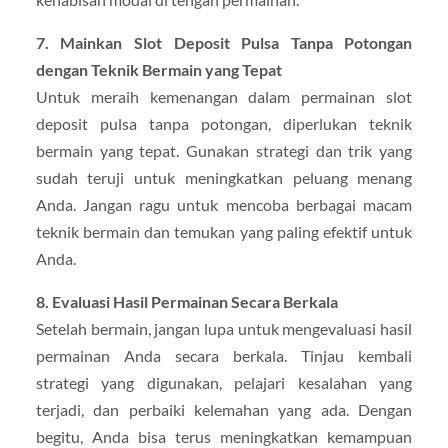
7. Mainkan Slot Deposit Pulsa Tanpa Potongan
dengan Teknik Bermain yang Tepat
Untuk meraih kemenangan dalam permainan slot
deposit pulsa tanpa potongan, diperlukan teknik
bermain yang tepat. Gunakan strategi dan trik yang
sudah teruji untuk meningkatkan peluang menang
Anda. Jangan ragu untuk mencoba berbagai macam
teknik bermain dan temukan yang paling efektif untuk
Anda.
8. Evaluasi Hasil Permainan Secara Berkala
Setelah bermain, jangan lupa untuk mengevaluasi hasil
permainan Anda secara berkala. Tinjau kembali
strategi yang digunakan, pelajari kesalahan yang
terjadi, dan perbaiki kelemahan yang ada. Dengan
begitu, Anda bisa terus meningkatkan kemampuan