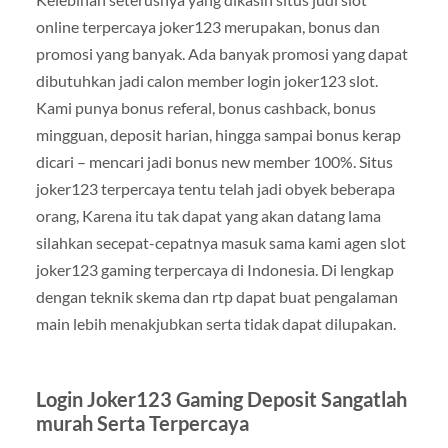
online terpercaya joker123 merupakan, bonus dan
promosi yang banyak. Ada banyak promosi yang dapat
dibutuhkan jadi calon member login joker123 slot.
Kami punya bonus referal, bonus cashback, bonus
mingguan, deposit harian, hingga sampai bonus kerap
dicari – mencari jadi bonus new member 100%. Situs
joker123 terpercaya tentu telah jadi obyek beberapa
orang, Karena itu tak dapat yang akan datang lama
silahkan secepat-cepatnya masuk sama kami agen slot
joker123 gaming terpercaya di Indonesia. Di lengkap
dengan teknik skema dan rtp dapat buat pengalaman
main lebih menakjubkan serta tidak dapat dilupakan.
Login Joker123 Gaming Deposit Sangatlah
murah Serta Terpercaya