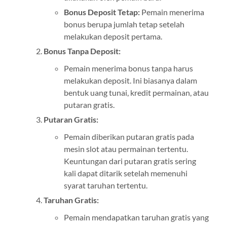
Bonus Deposit Tetap:
Pemain menerima
bonus berupa jumlah tetap setelah
melakukan deposit pertama.
Bonus Tanpa Deposit:
Pemain menerima bonus tanpa harus
melakukan deposit. Ini biasanya dalam
bentuk uang tunai, kredit permainan, atau
putaran gratis.
Putaran Gratis:
Pemain diberikan putaran gratis pada
mesin slot atau permainan tertentu.
Keuntungan dari putaran gratis sering
kali dapat ditarik setelah memenuhi
syarat taruhan tertentu.
Taruhan Gratis:
Pemain mendapatkan taruhan gratis yang