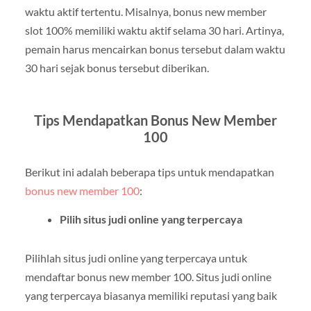
waktu aktif tertentu. Misalnya, bonus new member
slot 100% memiliki waktu aktif selama 30 hari. Artinya,
pemain harus mencairkan bonus tersebut dalam waktu
30 hari sejak bonus tersebut diberikan.
Tips Mendapatkan Bonus New Member
100
Berikut ini adalah beberapa tips untuk mendapatkan
bonus new member 100
:
Pilih situs judi online yang terpercaya
Pilihlah situs judi online yang terpercaya untuk
mendaftar bonus new member 100. Situs judi online
yang terpercaya biasanya memiliki reputasi yang baik