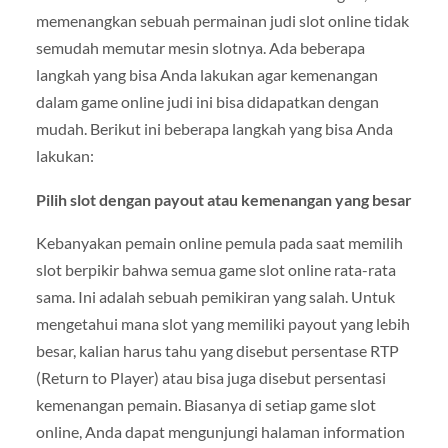
memenangkan sebuah permainan judi slot online tidak
semudah memutar mesin slotnya. Ada beberapa
langkah yang bisa Anda lakukan agar kemenangan
dalam game online judi ini bisa didapatkan dengan
mudah. Berikut ini beberapa langkah yang bisa Anda
lakukan:
Pilih slot dengan payout atau kemenangan yang besar
Kebanyakan pemain online pemula pada saat memilih
slot berpikir bahwa semua game slot online rata-rata
sama. Ini adalah sebuah pemikiran yang salah. Untuk
mengetahui mana slot yang memiliki payout yang lebih
besar, kalian harus tahu yang disebut persentase RTP
(Return to Player) atau bisa juga disebut persentasi
kemenangan pemain. Biasanya di setiap game slot
online, Anda dapat mengunjungi halaman information