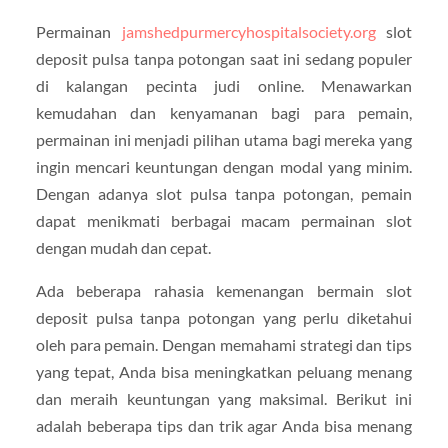
Permainan
jamshedpurmercyhospitalsociety.org
slot
deposit pulsa tanpa potongan saat ini sedang populer
di kalangan pecinta judi online. Menawarkan
kemudahan dan kenyamanan bagi para pemain,
permainan ini menjadi pilihan utama bagi mereka yang
ingin mencari keuntungan dengan modal yang minim.
Dengan adanya slot pulsa tanpa potongan, pemain
dapat menikmati berbagai macam permainan slot
dengan mudah dan cepat.
Ada beberapa rahasia kemenangan bermain slot
deposit pulsa tanpa potongan yang perlu diketahui
oleh para pemain. Dengan memahami strategi dan tips
yang tepat, Anda bisa meningkatkan peluang menang
dan meraih keuntungan yang maksimal. Berikut ini
adalah beberapa tips dan trik agar Anda bisa menang