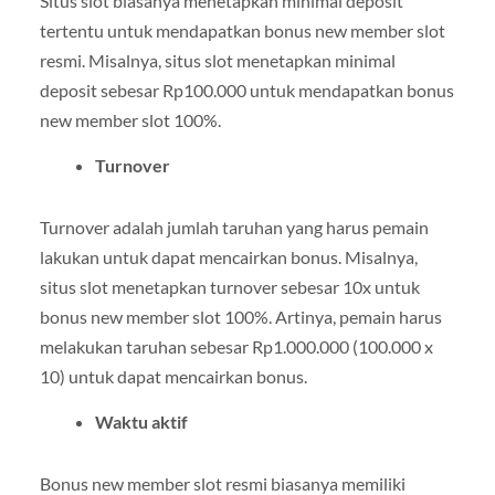
Situs slot biasanya menetapkan minimal deposit
tertentu untuk mendapatkan bonus new member slot
resmi. Misalnya, situs slot menetapkan minimal
deposit sebesar Rp100.000 untuk mendapatkan bonus
new member slot 100%.
Turnover
Turnover adalah jumlah taruhan yang harus pemain
lakukan untuk dapat mencairkan bonus. Misalnya,
situs slot menetapkan turnover sebesar 10x untuk
bonus new member slot 100%. Artinya, pemain harus
melakukan taruhan sebesar Rp1.000.000 (100.000 x
10) untuk dapat mencairkan bonus.
Waktu aktif
Bonus new member slot resmi biasanya memiliki