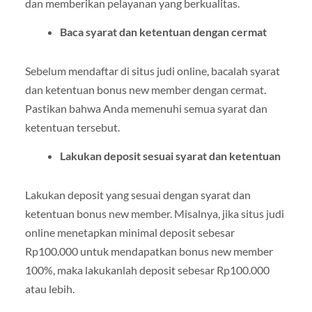
dan memberikan pelayanan yang berkualitas.
Baca syarat dan ketentuan dengan cermat
Sebelum mendaftar di situs judi online, bacalah syarat
dan ketentuan bonus new member dengan cermat.
Pastikan bahwa Anda memenuhi semua syarat dan
ketentuan tersebut.
Lakukan deposit sesuai syarat dan ketentuan
Lakukan deposit yang sesuai dengan syarat dan
ketentuan bonus new member. Misalnya, jika situs judi
online menetapkan minimal deposit sebesar
Rp100.000 untuk mendapatkan bonus new member
100%, maka lakukanlah deposit sebesar Rp100.000
atau lebih.