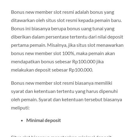
Bonus new member slot resmi adalah bonus yang
ditawarkan oleh situs slot resmi kepada pemain baru.
Bonus ini biasanya berupa bonus uang tunai yang
diberikan dalam persentase tertentu dari nilai deposit
pertama pemain. Misalnya, jika situs slot menawarkan
bonus new member slot 100%, maka pemain akan
mendapatkan bonus sebesar Rp100.000 jika
melakukan deposit sebesar Rp100.000.
Bonus new member slot resmi biasanya memiliki
syarat dan ketentuan tertentu yang harus dipenuhi
oleh pemain. Syarat dan ketentuan tersebut biasanya
meliputi:
Minimal deposit