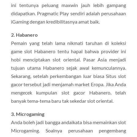
ini tentunya peluang maxwin jauh lebih gampang
didapatkan. Pragmatic Play sendiri adalah perusahaan
iGaming dengan kredibilitasnya amat baik.
2. Habanero
Pemain yang telah lama nikmati taruhan di koleksi
game slot Habanero tentu hapal bahwa provider ini
hobi menciptakan slot oriental. Pasar Asia menjadi
tujuan utama Habanero sejak awal kemunculannya.
Sekarang, setelah perkembangan luar biasa Situs slot
gacor tersebut jadi menjamah market Eropa. Jika Anda
mengecek kumpulan slot gacor Habanero, telah
banyak tema-tema baru tak sekedar slot oriental.
3. Microgaming
Anda boleh jadi bangga andaikata bisa memainkan slot
Microgaming. Soalnya perusahaan pengembang