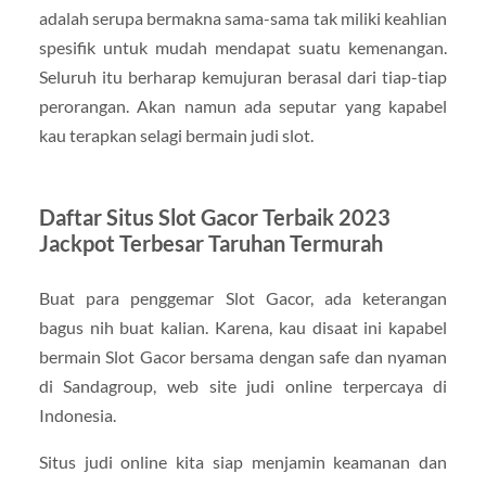
adalah serupa bermakna sama-sama tak miliki keahlian
spesifik untuk mudah mendapat suatu kemenangan.
Seluruh itu berharap kemujuran berasal dari tiap-tiap
perorangan. Akan namun ada seputar yang kapabel
kau terapkan selagi bermain judi slot.
Daftar Situs Slot Gacor Terbaik 2023
Jackpot Terbesar Taruhan Termurah
Buat para penggemar Slot Gacor, ada keterangan
bagus nih buat kalian. Karena, kau disaat ini kapabel
bermain Slot Gacor bersama dengan safe dan nyaman
di Sandagroup, web site judi online terpercaya di
Indonesia.
Situs judi online kita siap menjamin keamanan dan