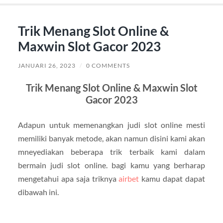
Trik Menang Slot Online &
Maxwin Slot Gacor 2023
JANUARI 26, 2023
/
0 COMMENTS
Trik Menang Slot Online & Maxwin Slot
Gacor 2023
Adapun untuk memenangkan judi slot online mesti
memiliki banyak metode, akan namun disini kami akan
mneyediakan beberapa trik terbaik kami dalam
bermain judi slot online. bagi kamu yang berharap
mengetahui apa saja triknya
airbet
kamu dapat dapat
dibawah ini.