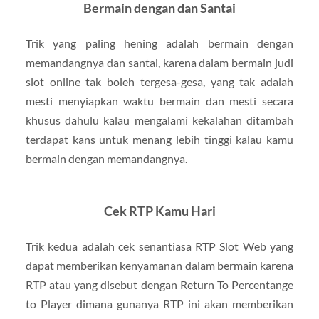
Bermain dengan dan Santai
Trik yang paling hening adalah bermain dengan
memandangnya dan santai, karena dalam bermain judi
slot online tak boleh tergesa-gesa, yang tak adalah
mesti menyiapkan waktu bermain dan mesti secara
khusus dahulu kalau mengalami kekalahan ditambah
terdapat kans untuk menang lebih tinggi kalau kamu
bermain dengan memandangnya.
Cek RTP Kamu Hari
Trik kedua adalah cek senantiasa RTP Slot Web yang
dapat memberikan kenyamanan dalam bermain karena
RTP atau yang disebut dengan Return To Percentange
to Player dimana gunanya RTP ini akan memberikan