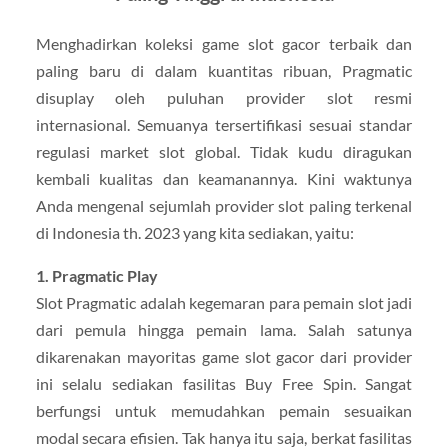
Menghadirkan koleksi game slot gacor terbaik dan
paling baru di dalam kuantitas ribuan, Pragmatic
disuplay oleh puluhan provider slot resmi
internasional. Semuanya tersertifikasi sesuai standar
regulasi market slot global. Tidak kudu diragukan
kembali kualitas dan keamanannya. Kini waktunya
Anda mengenal sejumlah provider slot paling terkenal
di Indonesia th. 2023 yang kita sediakan, yaitu:
1. Pragmatic Play
Slot Pragmatic adalah kegemaran para pemain slot jadi
dari pemula hingga pemain lama. Salah satunya
dikarenakan mayoritas game slot gacor dari provider
ini selalu sediakan fasilitas Buy Free Spin. Sangat
berfungsi untuk memudahkan pemain sesuaikan
modal secara efisien. Tak hanya itu saja, berkat fasilitas