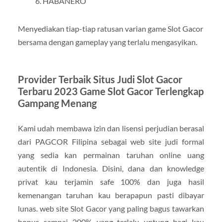
HABANERO
Menyediakan tiap-tiap ratusan varian game Slot Gacor
bersama dengan gameplay yang terlalu mengasyikan.
Provider Terbaik Situs Judi Slot Gacor
Terbaru 2023 Game Slot Gacor Terlengkap
Gampang Menang
Kami udah membawa izin dan lisensi perjudian berasal
dari PAGCOR Filipina sebagai web site judi formal
yang sedia kan permainan taruhan online uang
autentik di Indonesia. Disini, dana dan knowledge
privat kau terjamin safe 100% dan juga hasil
kemenangan taruhan kau berapapun pasti dibayar
lunas. web site Slot Gacor yang paling bagus tawarkan
bonus sampai 200% yang terlalu untung bagi kau