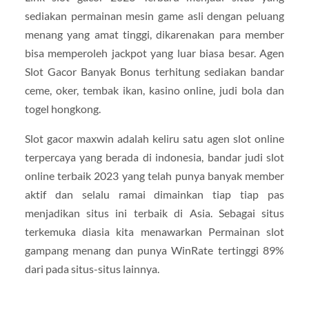
sediakan permainan mesin game asli dengan peluang
menang yang amat tinggi, dikarenakan para member
bisa memperoleh jackpot yang luar biasa besar. Agen
Slot Gacor Banyak Bonus terhitung sediakan bandar
ceme, oker, tembak ikan, kasino online, judi bola dan
togel hongkong.
Slot gacor maxwin adalah keliru satu agen slot online
terpercaya yang berada di indonesia, bandar judi slot
online terbaik 2023 yang telah punya banyak member
aktif dan selalu ramai dimainkan tiap tiap pas
menjadikan situs ini terbaik di Asia. Sebagai situs
terkemuka diasia kita menawarkan Permainan slot
gampang menang dan punya WinRate tertinggi 89%
dari pada situs-situs lainnya.