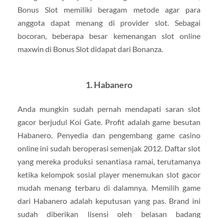
Bonus Slot memiliki beragam metode agar para
anggota dapat menang di provider slot. Sebagai
bocoran, beberapa besar kemenangan slot online
maxwin di Bonus Slot didapat dari Bonanza.
1. Habanero
Anda mungkin sudah pernah mendapati saran slot
gacor berjudul Koi Gate. Profit adalah game besutan
Habanero. Penyedia dan pengembang game casino
online ini sudah beroperasi semenjak 2012. Daftar slot
yang mereka produksi senantiasa ramai, terutamanya
ketika kelompok sosial player menemukan slot gacor
mudah menang terbaru di dalamnya. Memilih game
dari Habanero adalah keputusan yang pas. Brand ini
sudah diberikan lisensi oleh belasan badang