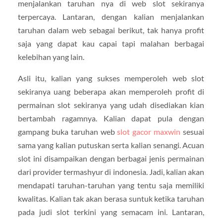
menjalankan taruhan nya di web slot sekiranya
terpercaya. Lantaran, dengan kalian menjalankan
taruhan dalam web sebagai berikut, tak hanya profit
saja yang dapat kau capai tapi malahan berbagai
kelebihan yang lain.
Asli itu, kalian yang sukses memperoleh web slot
sekiranya uang beberapa akan memperoleh profit di
permainan slot sekiranya yang udah disediakan kian
bertambah ragamnya. Kalian dapat pula dengan
gampang buka taruhan web
slot gacor maxwin
sesuai
sama yang kalian putuskan serta kalian senangi. Acuan
slot ini disampaikan dengan berbagai jenis permainan
dari provider termashyur di indonesia. Jadi, kalian akan
mendapati taruhan-taruhan yang tentu saja memiliki
kwalitas. Kalian tak akan berasa suntuk ketika taruhan
pada judi slot terkini yang semacam ini. Lantaran,