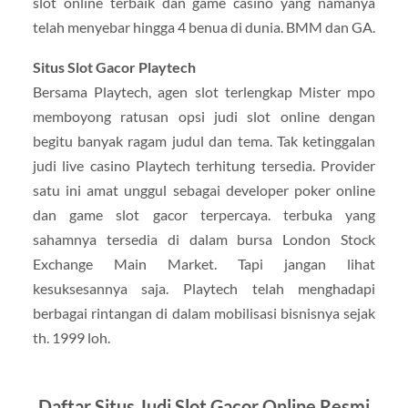
slot online terbaik dan game casino yang namanya
telah menyebar hingga 4 benua di dunia. BMM dan GA.
Situs Slot Gacor Playtech
Bersama Playtech, agen slot terlengkap Mister mpo
memboyong ratusan opsi judi slot online dengan
begitu banyak ragam judul dan tema. Tak ketinggalan
judi live casino Playtech terhitung tersedia. Provider
satu ini amat unggul sebagai developer poker online
dan game slot gacor terpercaya. terbuka yang
sahamnya tersedia di dalam bursa London Stock
Exchange Main Market. Tapi jangan lihat
kesuksesannya saja. Playtech telah menghadapi
berbagai rintangan di dalam mobilisasi bisnisnya sejak
th. 1999 loh.
Daftar Situs Judi Slot Gacor Online Resmi