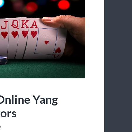
Online Yang
ors
S