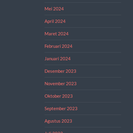
Mei 2024
April 2024
Maret 2024
Februari 2024
Januari 2024
Desember 2023
November 2023
Oktober 2023
September 2023
Agustus 2023