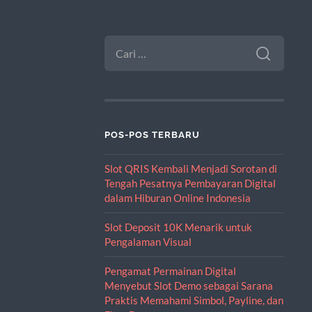
CARI
UNTUK:
POS-POS TERBARU
Slot QRIS Kembali Menjadi Sorotan di
Tengah Pesatnya Pembayaran Digital
dalam Hiburan Online Indonesia
Slot Deposit 10K Menarik untuk
Pengalaman Visual
Pengamat Permainan Digital
Menyebut Slot Demo sebagai Sarana
Praktis Memahami Simbol, Payline, dan