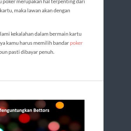
tu poker merupakan hal terpenting dari
 kartu, maka lawan akan dengan
alami kekalahan dalam bermain kartu
nya kamu harus memilih bandar
poker
un pasti dibayar penuh.