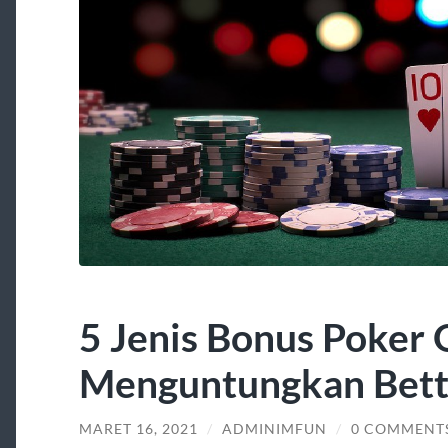
5 Jenis Bonus Poker 
Menguntungkan Bett
MARET 16, 2021
/
ADMINIMFUN
/
0 COMMENT