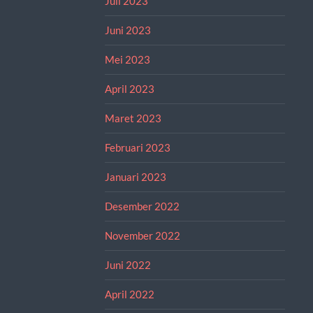
Juli 2023
Juni 2023
Mei 2023
April 2023
Maret 2023
Februari 2023
Januari 2023
Desember 2022
November 2022
Juni 2022
April 2022