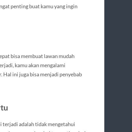
angat penting buat kamu yang ingin
cepat bisa membuat lawan mudah
erjadi, kamu akan mengalami
. Hal ini juga bisa menjadi penyebab
rtu
i terjadi adalah tidak mengetahui