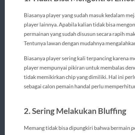
Biasanya player yang sudah masuk kedalam mej
player lainnya. Apabila kalian tidak bisa mengo
permainan yang sudah disusun secara rapih ma
Tentunya lawan dengan mudahnya mengalahkan 
Biasanya player sering kali terpancing karena m
player mempunyai pikiran untuk membalas dend
tidak memikirkan chip yang dimiliki. Hal ini per
sebagai calon pemain handal perlu memperhitun
2. Sering Melakukan Bluffing
Memang tidak bisa dipungkiri bahwa bermain po