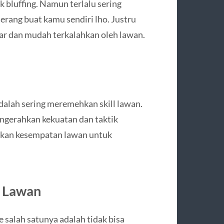
 bluffing. Namun terlalu sering
rang buat kamu sendiri lho. Justru
ar dan mudah terkalahkan oleh lawan.
 adalah sering meremehkan skill lawan.
ngerahkan kekuatan dan taktik
ikan kesempatan lawan untuk
u Lawan
 salah satunya adalah tidak bisa