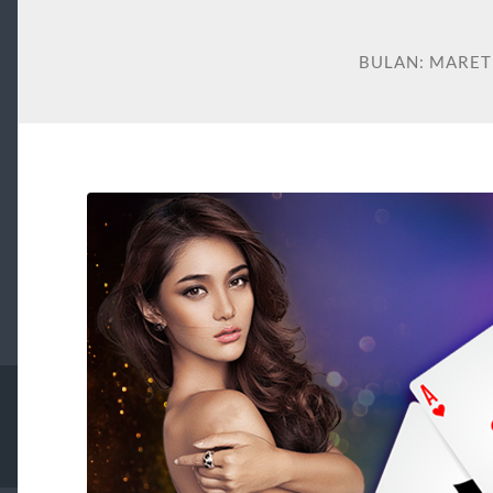
BULAN:
MARET