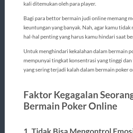
kali ditemukan oleh para player.
Bagi para bettor bermain judi online memang
keuntungan yang banyak. Nah, agar kamu tidak 
hal-hal penting yang harus kamu hindari saat be
Untuk menghindari kekalahan dalam bermain po
mempunyai tingkat konsentrasi yang tinggi dan 
yang sering terjadi kalah dalam bermain poker o
Faktor Kegagalan Seorang
Bermain Poker Online
1. Tidak Bisa Mengontrol Emos