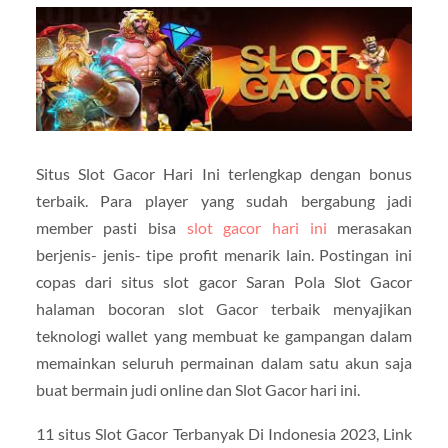
Situs Slot Gacor Hari Ini terlengkap dengan bonus
terbaik. Para player yang sudah bergabung jadi
member pasti bisa
slot gacor hari ini
merasakan
berjenis- jenis- tipe profit menarik lain. Postingan ini
copas dari situs slot gacor Saran Pola Slot Gacor
halaman bocoran slot Gacor terbaik menyajikan
teknologi wallet yang membuat ke gampangan dalam
memainkan seluruh permainan dalam satu akun saja
buat bermain judi online dan Slot Gacor hari ini.
11 situs Slot Gacor Terbanyak Di Indonesia 2023, Link