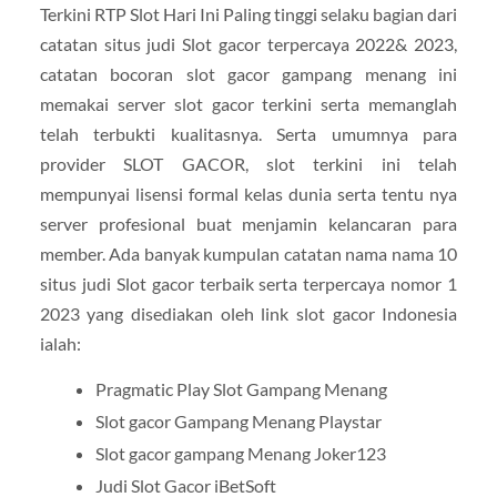
Terkini RTP Slot Hari Ini Paling tinggi selaku bagian dari
catatan situs judi Slot gacor terpercaya 2022& 2023,
catatan bocoran slot gacor gampang menang ini
memakai server slot gacor terkini serta memanglah
telah terbukti kualitasnya. Serta umumnya para
provider SLOT GACOR, slot terkini ini telah
mempunyai lisensi formal kelas dunia serta tentu nya
server profesional buat menjamin kelancaran para
member. Ada banyak kumpulan catatan nama nama 10
situs judi Slot gacor terbaik serta terpercaya nomor 1
2023 yang disediakan oleh link slot gacor Indonesia
ialah:
Pragmatic Play Slot Gampang Menang
Slot gacor Gampang Menang Playstar
Slot gacor gampang Menang Joker123
Judi Slot Gacor iBetSoft