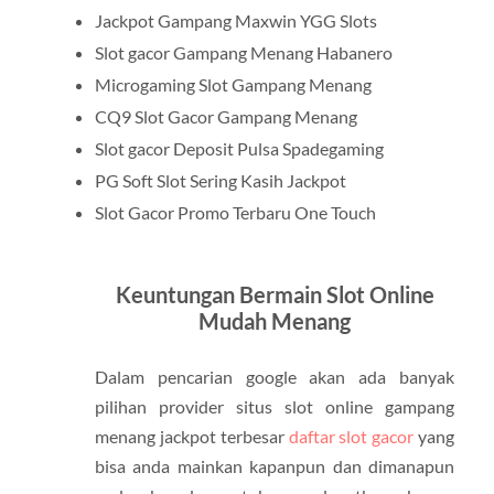
Jackpot Gampang Maxwin YGG Slots
Slot gacor Gampang Menang Habanero
Microgaming Slot Gampang Menang
CQ9 Slot Gacor Gampang Menang
Slot gacor Deposit Pulsa Spadegaming
PG Soft Slot Sering Kasih Jackpot
Slot Gacor Promo Terbaru One Touch
Keuntungan Bermain Slot Online
Mudah Menang
Dalam pencarian google akan ada banyak
pilihan provider situs slot online gampang
menang jackpot terbesar
daftar slot gacor
yang
bisa anda mainkan kapanpun dan dimanapun