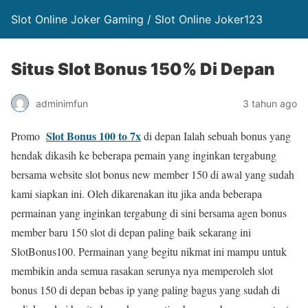
Slot Online Joker Gaming / Slot Online Joker123
Situs Slot Bonus 150% Di Depan
adminimfun
3 tahun ago
Slot Bonus 100 to 7x
Promo
di depan Ialah sebuah bonus yang
hendak dikasih ke beberapa pemain yang inginkan tergabung
bersama website slot bonus new member 150 di awal yang sudah
kami siapkan ini. Oleh dikarenakan itu jika anda beberapa
permainan yang inginkan tergabung di sini bersama agen bonus
member baru 150 slot di depan paling baik sekarang ini
SlotBonus100. Permainan yang begitu nikmat ini mampu untuk
membikin anda semua rasakan serunya nya memperoleh slot
bonus 150 di depan bebas ip yang paling bagus yang sudah di