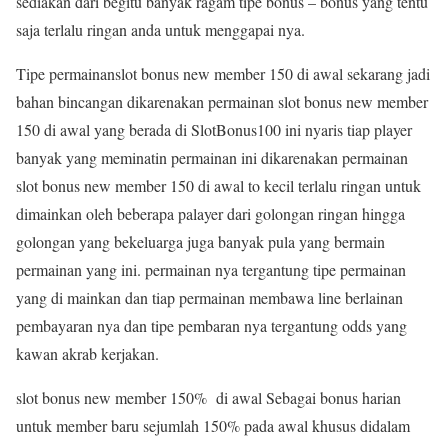
sediakan dari begitu banyak ragam tipe bonus – bonus yang tentu
saja terlalu ringan anda untuk menggapai nya.
Tipe permainanslot bonus new member 150 di awal sekarang jadi
bahan bincangan dikarenakan permainan slot bonus new member
150 di awal yang berada di SlotBonus100 ini nyaris tiap player
banyak yang meminatin permainan ini dikarenakan permainan
slot bonus new member 150 di awal to kecil terlalu ringan untuk
dimainkan oleh beberapa palayer dari golongan ringan hingga
golongan yang bekeluarga juga banyak pula yang bermain
permainan yang ini. permainan nya tergantung tipe permainan
yang di mainkan dan tiap permainan membawa line berlainan
pembayaran nya dan tipe pembaran nya tergantung odds yang
kawan akrab kerjakan.
slot bonus new member 150% di awal Sebagai bonus harian
untuk member baru sejumlah 150% pada awal khusus didalam