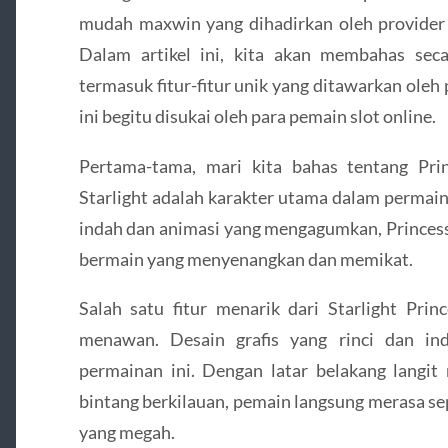
mudah maxwin yang dihadirkan oleh provider 
Dalam artikel ini, kita akan membahas secar
termasuk fitur-fitur unik yang ditawarkan ole
ini begitu disukai oleh para pemain slot online.
Pertama-tama, mari kita bahas tentang Princ
Starlight adalah karakter utama dalam permaina
indah dan animasi yang mengagumkan, Princes
bermain yang menyenangkan dan memikat.
Salah satu fitur menarik dari Starlight Prin
menawan. Desain grafis yang rinci dan i
permainan ini. Dengan latar belakang langi
bintang berkilauan, pemain langsung merasa se
yang megah.