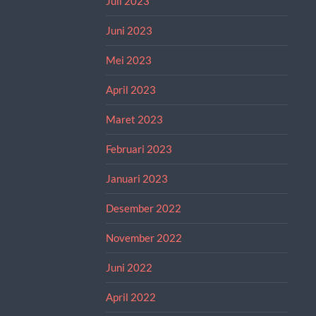
Juli 2023
Juni 2023
Mei 2023
April 2023
Maret 2023
Februari 2023
Januari 2023
Desember 2022
November 2022
Juni 2022
April 2022