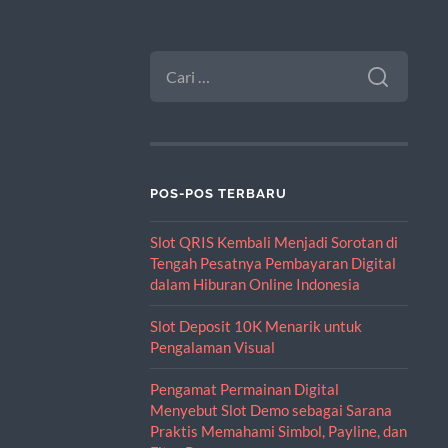
CARI
UNTUK:
POS-POS TERBARU
Slot QRIS Kembali Menjadi Sorotan di
Tengah Pesatnya Pembayaran Digital
dalam Hiburan Online Indonesia
Slot Deposit 10K Menarik untuk
Pengalaman Visual
Pengamat Permainan Digital
Menyebut Slot Demo sebagai Sarana
Praktis Memahami Simbol, Payline, dan