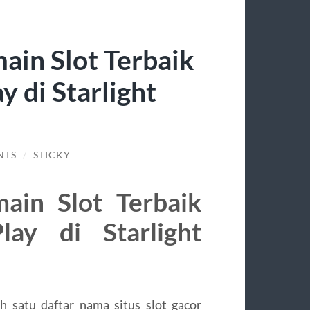
ain Slot Terbaik
 di Starlight
NTS
/
STICKY
ain Slot Terbaik
ay di Starlight
 satu daftar nama situs slot gacor