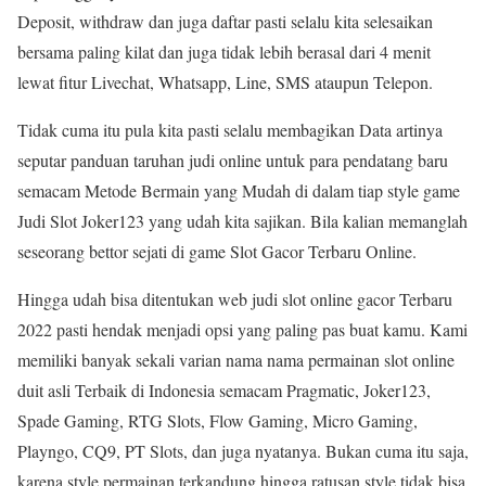
Deposit, withdraw dan juga daftar pasti selalu kita selesaikan
bersama paling kilat dan juga tidak lebih berasal dari 4 menit
lewat fitur Livechat, Whatsapp, Line, SMS ataupun Telepon.
Tidak cuma itu pula kita pasti selalu membagikan Data artinya
seputar panduan taruhan judi online untuk para pendatang baru
semacam Metode Bermain yang Mudah di dalam tiap style game
Judi Slot Joker123 yang udah kita sajikan. Bila kalian memanglah
seseorang bettor sejati di game Slot Gacor Terbaru Online.
Hingga udah bisa ditentukan web judi slot online gacor Terbaru
2022 pasti hendak menjadi opsi yang paling pas buat kamu. Kami
memiliki banyak sekali varian nama nama permainan slot online
duit asli Terbaik di Indonesia semacam Pragmatic, Joker123,
Spade Gaming, RTG Slots, Flow Gaming, Micro Gaming,
Playngo, CQ9, PT Slots, dan juga nyatanya. Bukan cuma itu saja,
karena style permainan terkandung hingga ratusan style tidak bisa