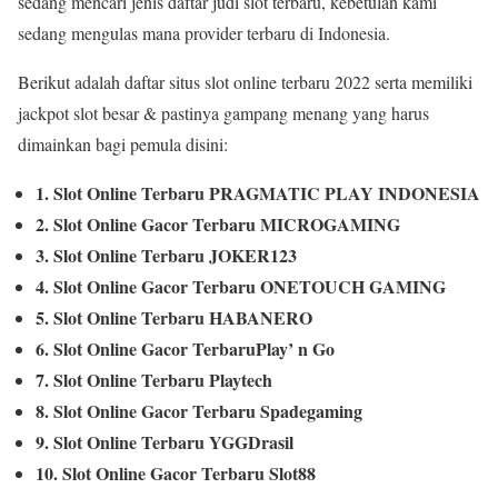
sedang mencari jenis daftar judi slot terbaru, kebetulan kami
sedang mengulas mana provider terbaru di Indonesia.
Berikut adalah daftar situs slot online terbaru 2022 serta memiliki
jackpot slot besar & pastinya gampang menang yang harus
dimainkan bagi pemula disini:
1. Slot Online Terbaru PRAGMATIC PLAY INDONESIA
2. Slot Online Gacor Terbaru MICROGAMING
3. Slot Online Terbaru JOKER123
4. Slot Online Gacor Terbaru ONETOUCH GAMING
5. Slot Online Terbaru HABANERO
6. Slot Online Gacor TerbaruPlay’ n Go
7. Slot Online Terbaru Playtech
8. Slot Online Gacor Terbaru Spadegaming
9. Slot Online Terbaru YGGDrasil
10. Slot Online Gacor Terbaru Slot88