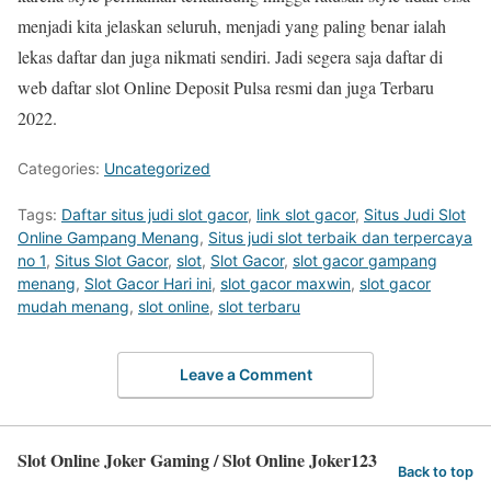
menjadi kita jelaskan seluruh, menjadi yang paling benar ialah
lekas daftar dan juga nikmati sendiri. Jadi segera saja daftar di
web daftar slot Online Deposit Pulsa resmi dan juga Terbaru
2022.
Categories:
Uncategorized
Tags:
Daftar situs judi slot gacor
,
link slot gacor
,
Situs Judi Slot
Online Gampang Menang
,
Situs judi slot terbaik dan terpercaya
no 1
,
Situs Slot Gacor
,
slot
,
Slot Gacor
,
slot gacor gampang
menang
,
Slot Gacor Hari ini
,
slot gacor maxwin
,
slot gacor
mudah menang
,
slot online
,
slot terbaru
Leave a Comment
Slot Online Joker Gaming / Slot Online Joker123
Back to top