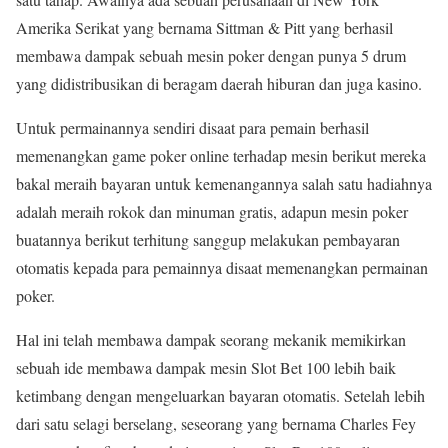
Amerika Serikat yang bernama Sittman & Pitt yang berhasil
membawa dampak sebuah mesin poker dengan punya 5 drum
yang didistribusikan di beragam daerah hiburan dan juga kasino.
Untuk permainannya sendiri disaat para pemain berhasil
memenangkan game poker online terhadap mesin berikut mereka
bakal meraih bayaran untuk kemenangannya salah satu hadiahnya
adalah meraih rokok dan minuman gratis, adapun mesin poker
buatannya berikut terhitung sanggup melakukan pembayaran
otomatis kepada para pemainnya disaat memenangkan permainan
poker.
Hal ini telah membawa dampak seorang mekanik memikirkan
sebuah ide membawa dampak mesin Slot Bet 100 lebih baik
ketimbang dengan mengeluarkan bayaran otomatis. Setelah lebih
dari satu selagi berselang, seseorang yang bernama Charles Fey