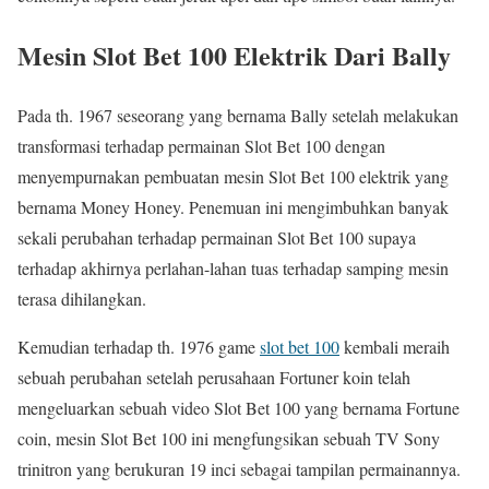
Mesin Slot Bet 100 Elektrik Dari Bally
Pada th. 1967 seseorang yang bernama Bally setelah melakukan
transformasi terhadap permainan Slot Bet 100 dengan
menyempurnakan pembuatan mesin Slot Bet 100 elektrik yang
bernama Money Honey. Penemuan ini mengimbuhkan banyak
sekali perubahan terhadap permainan Slot Bet 100 supaya
terhadap akhirnya perlahan-lahan tuas terhadap samping mesin
terasa dihilangkan.
Kemudian terhadap th. 1976 game
slot bet 100
kembali meraih
sebuah perubahan setelah perusahaan Fortuner koin telah
mengeluarkan sebuah video Slot Bet 100 yang bernama Fortune
coin, mesin Slot Bet 100 ini mengfungsikan sebuah TV Sony
trinitron yang berukuran 19 inci sebagai tampilan permainannya.