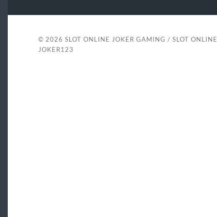
© 2026
SLOT ONLINE JOKER GAMING / SLOT ONLIN
JOKER123