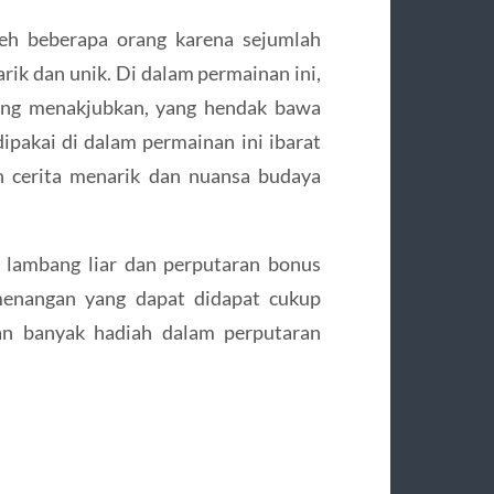
leh beberapa orang karena sejumlah
rik dan unik. Di dalam permainan ini,
ang menakjubkan, yang hendak bawa
ipakai di dalam permainan ini ibarat
n cerita menarik dan nuansa budaya
i lambang liar dan perputaran bonus
enangan yang dapat didapat cukup
kan banyak hadiah dalam perputaran