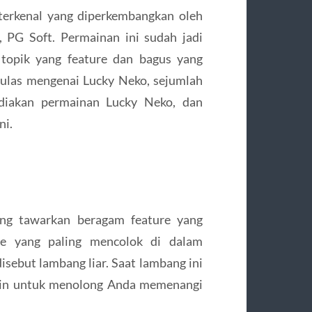
terkenal yang diperkembangkan oleh
 PG Soft. Permainan ini sudah jadi
 topik yang feature dan bagus yang
ngulas mengenai Lucky Neko, sejumlah
sediakan permainan Lucky Neko, dan
ni.
ang tawarkan beragam feature yang
re yang paling mencolok di dalam
isebut lambang liar. Saat lambang ini
lain untuk menolong Anda memenangi