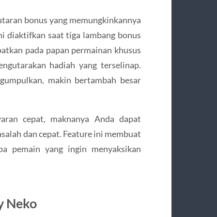
putaran bonus yang memungkinkannya
i diaktifkan saat tiga lambang bonus
mpatkan pada papan permainan khusus
ngutarakan hadiah yang terselinap.
gumpulkan, makin bertambah besar
yaran cepat, maknanya Anda dapat
alah dan cepat. Feature ini membuat
pa pemain yang ingin menyaksikan
ky Neko