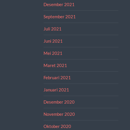
Desember 2021
September 2021
Juli 2021
Juni 2021
Mei 2021
Maret 2021
Februari 2021
Januari 2021
Desember 2020
November 2020
Oktober 2020