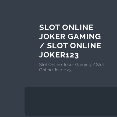
SLOT ONLINE
JOKER GAMING
/ SLOT ONLINE
JOKER123
Slot Online Joker Gaming / Slot
Online Joker123