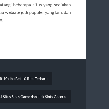
atangi beberapa situs yang sediakan
au website judi populer yang lain, dan
n.
it 10 ribu Bet 10 Ribu Terbaru
Situs Slots Gacor dan Link Slots Gacor »