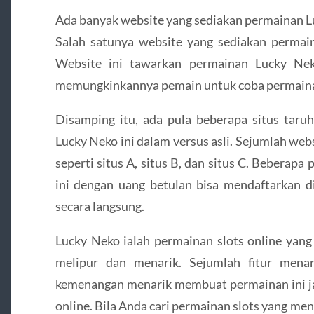
Ada banyak website yang sediakan permainan L
Salah satunya website yang sediakan permain
Website ini tawarkan permainan Lucky Nek
memungkinkannya pemain untuk coba permaina
Disamping itu, ada pula beberapa situs taru
Lucky Neko ini dalam versus asli. Sejumlah web
seperti situs A, situs B, dan situs C. Beberap
ini dengan uang betulan bisa mendaftarkan d
secara langsung.
Lucky Neko ialah permainan slots online yan
melipur dan menarik. Sejumlah fitur menar
kemenangan menarik membuat permainan ini jad
online. Bila Anda cari permainan slots yang m