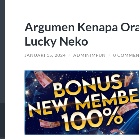
Argumen Kenapa Or
Lucky Neko
JANUARI 15, 2024
/
ADMINIMFUN
/
0 COMMEN