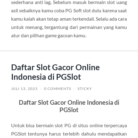
sederhana anti lag, Sebelum masuk bermain slot uang
asli sebaiknya kamu coba PG Soft slot dulu karena saat
kamu kalah akan tetap aman terkendali. Selalu ada cara
untuk menang, tergantung dari permainan yang kamu
atur dan pilihan game gacoan kamu.
Daftar Slot Gacor Online
Indonesia di PGSlot
JULI 13, 2023
/
0 COMMENTS
/
STICKY
Daftar Slot Gacor Online Indonesia di
PGSlot
Untuk bisa bermain slot PG di situs online terpercaya
PGSlot tentunya harus terlebih dahulu mendapatkan