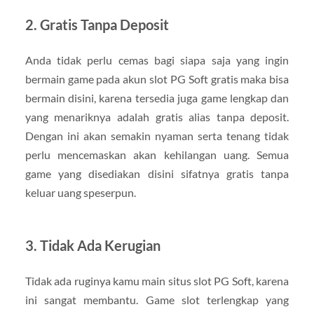
2. Gratis Tanpa Deposit
Anda tidak perlu cemas bagi siapa saja yang ingin
bermain game pada akun slot PG Soft gratis maka bisa
bermain disini, karena tersedia juga game lengkap dan
yang menariknya adalah gratis alias tanpa deposit.
Dengan ini akan semakin nyaman serta tenang tidak
perlu mencemaskan akan kehilangan uang. Semua
game yang disediakan disini sifatnya gratis tanpa
keluar uang speserpun.
3. Tidak Ada Kerugian
Tidak ada ruginya kamu main situs slot PG Soft, karena
ini sangat membantu. Game slot terlengkap yang