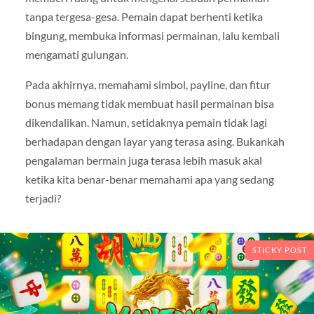
tanpa tergesa-gesa. Pemain dapat berhenti ketika
bingung, membuka informasi permainan, lalu kembali
mengamati gulungan.
Pada akhirnya, memahami simbol, payline, dan fitur
bonus memang tidak membuat hasil permainan bisa
dikendalikan. Namun, setidaknya pemain tidak lagi
berhadapan dengan layar yang terasa asing. Bukankah
pengalaman bermain juga terasa lebih masuk akal
ketika kita benar-benar memahami apa yang sedang
terjadi?
STICKY POST