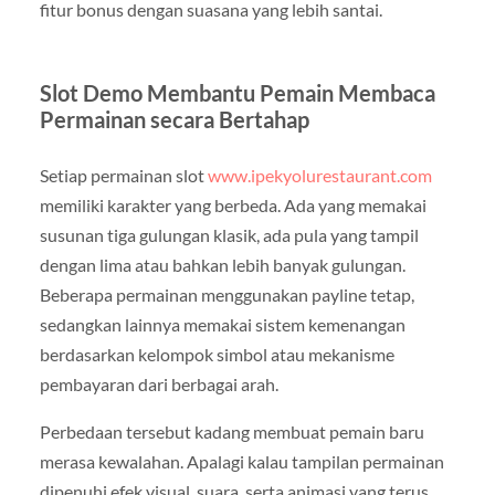
fitur bonus dengan suasana yang lebih santai.
Slot Demo Membantu Pemain Membaca
Permainan secara Bertahap
Setiap permainan slot
www.ipekyolurestaurant.com
memiliki karakter yang berbeda. Ada yang memakai
susunan tiga gulungan klasik, ada pula yang tampil
dengan lima atau bahkan lebih banyak gulungan.
Beberapa permainan menggunakan payline tetap,
sedangkan lainnya memakai sistem kemenangan
berdasarkan kelompok simbol atau mekanisme
pembayaran dari berbagai arah.
Perbedaan tersebut kadang membuat pemain baru
merasa kewalahan. Apalagi kalau tampilan permainan
dipenuhi efek visual, suara, serta animasi yang terus