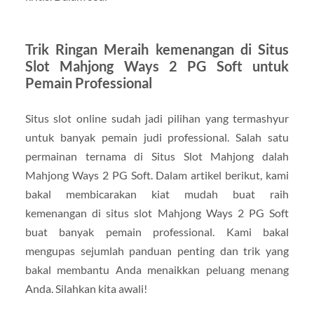
Trik Ringan Meraih kemenangan di Situs
Slot Mahjong Ways 2 PG Soft untuk
Pemain Professional
Situs slot online sudah jadi pilihan yang termashyur
untuk banyak pemain judi professional. Salah satu
permainan ternama di Situs Slot Mahjong dalah
Mahjong Ways 2 PG Soft. Dalam artikel berikut, kami
bakal membicarakan kiat mudah buat raih
kemenangan di situs slot Mahjong Ways 2 PG Soft
buat banyak pemain professional. Kami bakal
mengupas sejumlah panduan penting dan trik yang
bakal membantu Anda menaikkan peluang menang
Anda. Silahkan kita awali!