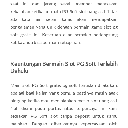
saat ini dan jarang sekali member merasakan
kekalahan ketika bermain PG Soft slot uang asli. Tidak
ada kata lain selain kamu akan mendapatkan
pengalaman yang unik dengan bermain game slot pg
soft gratis ini. Keseruan akan semakin berlangsung
ketika anda bisa bermain setiap hari.
Keuntungan Bermain Slot PG Soft Terlebih
Dahulu
Main slot PG Soft gratis pg soft haruslah dilakukan,
apalagi bagi kalian yang pemula pastinya masih agak
bingung ketika mau menjalankan mesin slot uang asli.
Nah disini pada portas situs terpercaya ini kami
sediakan PG Soft slot tanpa deposit untuk kamu
mainkan. Dengan diberikannya kepercayaan oleh