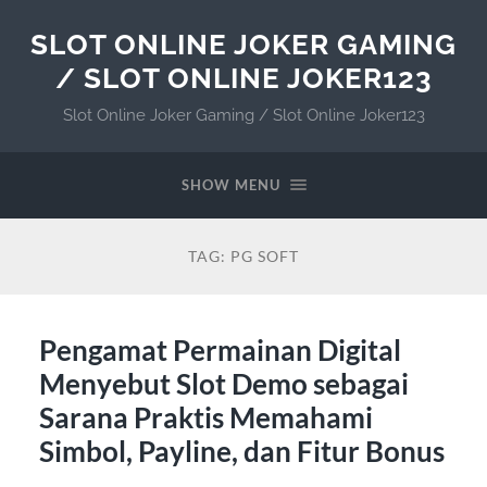
SLOT ONLINE JOKER GAMING
/ SLOT ONLINE JOKER123
Slot Online Joker Gaming / Slot Online Joker123
SHOW MENU
TAG:
PG SOFT
Pengamat Permainan Digital
Menyebut Slot Demo sebagai
Sarana Praktis Memahami
Simbol, Payline, dan Fitur Bonus