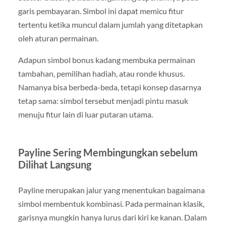
garis pembayaran. Simbol ini dapat memicu fitur
tertentu ketika muncul dalam jumlah yang ditetapkan
oleh aturan permainan.
Adapun simbol bonus kadang membuka permainan
tambahan, pemilihan hadiah, atau ronde khusus.
Namanya bisa berbeda-beda, tetapi konsep dasarnya
tetap sama: simbol tersebut menjadi pintu masuk
menuju fitur lain di luar putaran utama.
Payline Sering Membingungkan sebelum
Dilihat Langsung
Payline merupakan jalur yang menentukan bagaimana
simbol membentuk kombinasi. Pada permainan klasik,
garisnya mungkin hanya lurus dari kiri ke kanan. Dalam