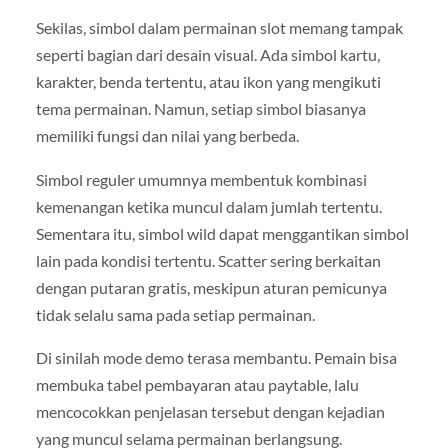
Sekilas, simbol dalam permainan slot memang tampak
seperti bagian dari desain visual. Ada simbol kartu,
karakter, benda tertentu, atau ikon yang mengikuti
tema permainan. Namun, setiap simbol biasanya
memiliki fungsi dan nilai yang berbeda.
Simbol reguler umumnya membentuk kombinasi
kemenangan ketika muncul dalam jumlah tertentu.
Sementara itu, simbol wild dapat menggantikan simbol
lain pada kondisi tertentu. Scatter sering berkaitan
dengan putaran gratis, meskipun aturan pemicunya
tidak selalu sama pada setiap permainan.
Di sinilah mode demo terasa membantu. Pemain bisa
membuka tabel pembayaran atau paytable, lalu
mencocokkan penjelasan tersebut dengan kejadian
yang muncul selama permainan berlangsung.